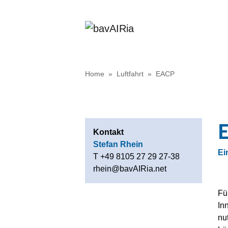
Home
»
Luftfahrt
»
EACP
E
Kontakt
Stefan Rhein
Ei
T +49 8105 27 29 27-38
rhein@bavAIRia.net
Fü
In
nu