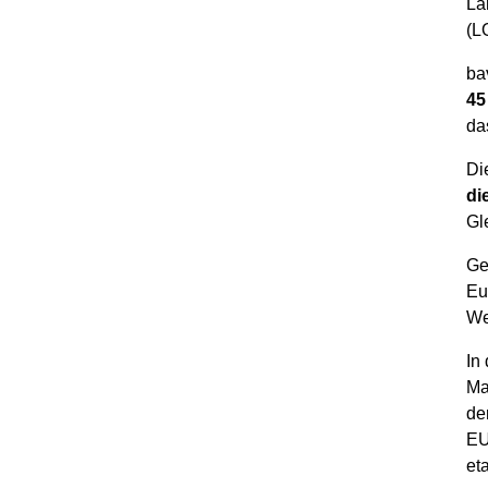
Lä
(L
ba
45
da
Di
di
Gl
Ge
Eu
We
In
Ma
de
EU
et