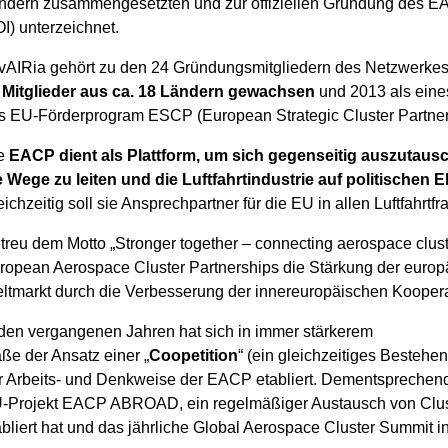
ndern zusammengesetzten und zur offiziellen Gründung des EAC
OI) unterzeichnet.
vAIRia gehört zu den 24 Gründungsmitgliedern des Netzwerke
 Mitglieder aus ca. 18 Ländern gewachsen
und 2013 als eine
s EU-Förderprogram ESCP (European Strategic Cluster Partn
e
EACP dient als Plattform, um sich gegenseitig auszutausc
e Wege zu leiten und die Luftfahrtindustrie auf politischen
eichzeitig soll sie Ansprechpartner für die EU in allen Luftfahrtf
treu dem Motto „Stronger together – connecting aerospace clus
ropean Aerospace Cluster Partnerships die Stärkung der europ
ltmarkt durch die Verbesserung der innereuropäischen Koopera
 den vergangenen Jahren hat sich in immer stärkerem
ße der Ansatz einer „
Coopetition
“ (ein gleichzeitiges Besteh
r Arbeits- und Denkweise der EACP etabliert. Dementsprechend e
-Projekt EACP ABROAD, ein regelmäßiger Austausch von Clus
abliert hat und das jährliche Global Aerospace Cluster Summit 