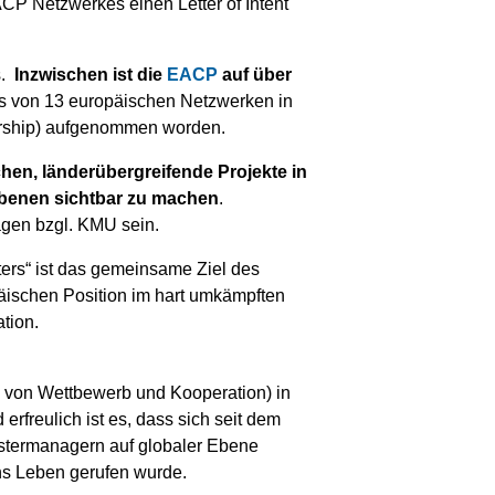
P Netzwerkes einen Letter of Intent
s.
Inzwischen ist die
EACP
auf über
s von 13 europäischen Netzwerken in
ership) aufgenommen worden.
hen, länderübergreifende Projekte in
 Ebenen sichtbar zu machen
.
ragen bzgl. KMU sein.
ters“ ist das gemeinsame Ziel des
äischen Position im hart umkämpften
tion.
en von Wettbewerb und Kooperation) in
rfreulich ist es, dass sich seit dem
termanagern auf globaler Ebene
ins Leben gerufen wurde.