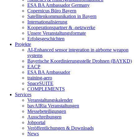
ESA BA Ambassador Germany
Copernicus Büro Bayern
Satellitenkommunikation in Bayern
Internationalisierung
Kooperationspartner & -netzwerke
Unsere Veranstaltungsformate
Erfolgsgeschichten
Projekte
AI-Enhanced sensor integration in airborne weapon
systems
Bayerische Koordinierungsstelle Drohnen (BAYKD)
EACP
ESA BA Ambassador
training-aero
SpaceSUITE
COMPLEMENTS
Services
Veranstaltungskalender
bavAIRia Veranstaltungen
Messebeteiligungen
Ausschreibungen
Jobportal
Veröffentlichungen & Downloads
News