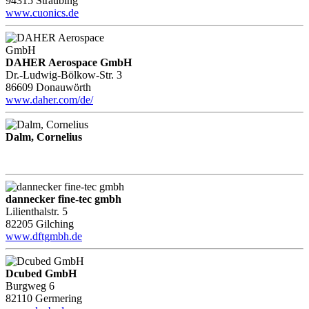
94315 Straubing
www.cuonics.de
DAHER Aerospace GmbH
Dr.-Ludwig-Bölkow-Str. 3
86609 Donauwörth
www.daher.com/de/
Dalm, Cornelius
dannecker fine-tec gmbh
Lilienthalstr. 5
82205 Gilching
www.dftgmbh.de
Dcubed GmbH
Burgweg 6
82110 Germering