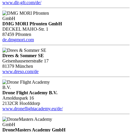
www.dlr-gfr.com/de/
DMG MORI Pfronten GmbH
DECKEL MAHO-Str. 1
87459 Pfronten
de.dmgmori.com
Drees & Sommer SE
Geisenhausenerstraße 17
81379 München
www.dreso.com/de
Drone Flight Academy B.V.
Arnolduspark 16
2132CR Hoofddorp
www.droneflightacademy.eu/de/
DroneMasters Academy GmbH