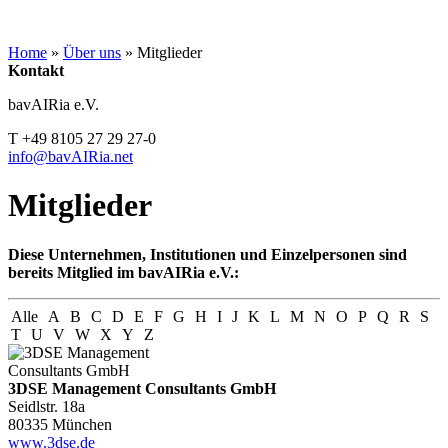
Home
»
Über uns
»
Mitglieder
Kontakt
bavAIRia e.V.
T +49 8105 27 29 27-0
info@bavAIRia.net
Mitglieder
Diese Unternehmen, Institutionen und Einzelpersonen sind
bereits Mitglied im bavAIRia e.V.:
Alle
A
B
C
D
E
F
G
H
I
J
K
L
M
N
O
P
Q
R
S
T
U
V
W
X
Y
Z
3DSE Management Consultants GmbH
Seidlstr. 18a
80335 München
www.3dse.de