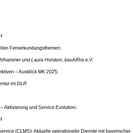
H
llen Fernerkundungsthemen;
ohlhammer und Laura Holstein, bavAIRia e.V.
tiven – Ausblick MK 2025;
entur im DLR
 Aktivierung und Service Evolution;
H
vice (CLMS): Aktuelle operationelle Dienste mit bayerischer