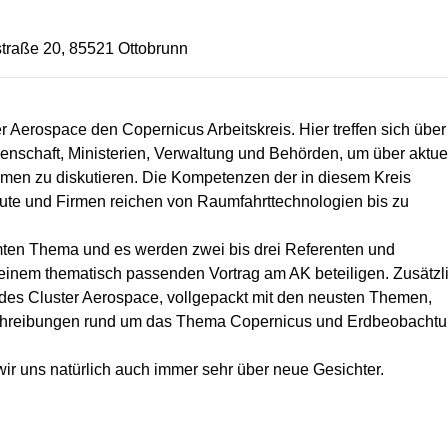
straße 20, 85521 Ottobrunn
r Aerospace den Copernicus Arbeitskreis. Hier treffen sich über
enschaft, Ministerien, Verwaltung und Behörden, um über aktue
en zu diskutieren. Die Kompetenzen der in diesem Kreis
tute und Firmen reichen von Raumfahrttechnologien bis zu
mten Thema und es werden zwei bis drei Referenten und
 einem thematisch passenden Vortrag am AK beteiligen. Zusätzl
 des Cluster Aerospace, vollgepackt mit den neusten Themen,
chreibungen rund um das Thema Copernicus und Erdbeobacht
r uns natürlich auch immer sehr über neue Gesichter.