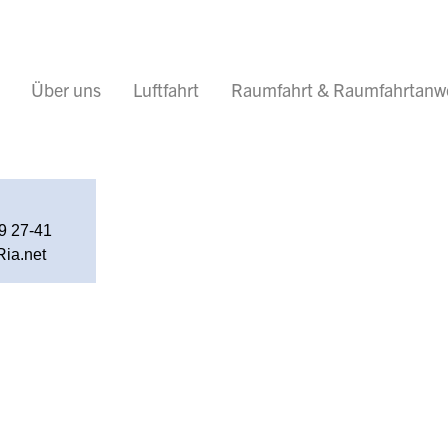
Über uns
Luftfahrt
Raumfahrt & Raumfahrtan
9 27-41
ia.net