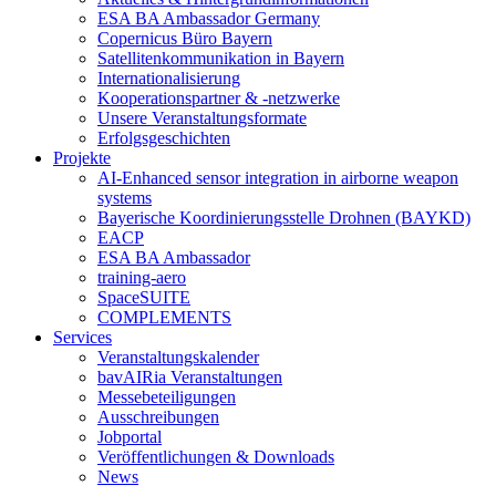
ESA BA Ambassador Germany
Copernicus Büro Bayern
Satellitenkommunikation in Bayern
Internationalisierung
Kooperationspartner & -netzwerke
Unsere Veranstaltungsformate
Erfolgsgeschichten
Projekte
AI-Enhanced sensor integration in airborne weapon
systems
Bayerische Koordinierungsstelle Drohnen (BAYKD)
EACP
ESA BA Ambassador
training-aero
SpaceSUITE
COMPLEMENTS
Services
Veranstaltungskalender
bavAIRia Veranstaltungen
Messebeteiligungen
Ausschreibungen
Jobportal
Veröffentlichungen & Downloads
News