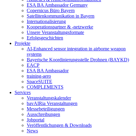
ESA BA Ambassador Germany
Copernicus Büro Bayern
Satellitenkommunikation in Bayern
Internationalisierung
Kooperationspartner & -netzwerke
Unsere Veranstaltungsformate
Erfolgsgeschichten
Projekte
AI-Enhanced sensor integration in airborne weapon
systems
Bayerische Koordinierungsstelle Drohnen (BAYKD)
EACP
ESA BA Ambassador
training-aero
SpaceSUITE
COMPLEMENTS
Services
Veranstaltungskalender
bavAIRia Veranstaltungen
Messebeteiligungen
Ausschreibungen
Jobportal
Veröffentlichungen & Downloads
News