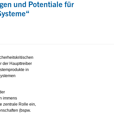
gen und Potentiale für
 Systeme“
cherheitskritischen
r der Haupttreiber
ystemprodukte in
 Systemen
der
en immens
zentrale Rolle ein,
enschaften (bspw.