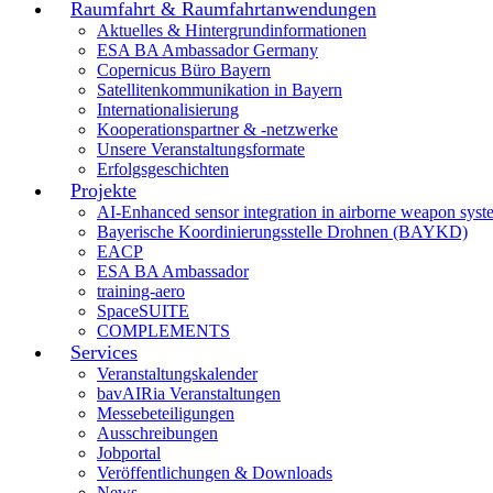
Raumfahrt & Raumfahrtanwendungen
Aktuelles & Hintergrundinformationen
ESA BA Ambassador Germany
Copernicus Büro Bayern
Satellitenkommunikation in Bayern
Internationalisierung
Kooperationspartner & -netzwerke
Unsere Veranstaltungsformate
Erfolgsgeschichten
Projekte
AI-Enhanced sensor integration in airborne weapon syst
Bayerische Koordinierungsstelle Drohnen (BAYKD)
EACP
ESA BA Ambassador
training-aero
SpaceSUITE
COMPLEMENTS
Services
Veranstaltungskalender
bavAIRia Veranstaltungen
Messebeteiligungen
Ausschreibungen
Jobportal
Veröffentlichungen & Downloads
News