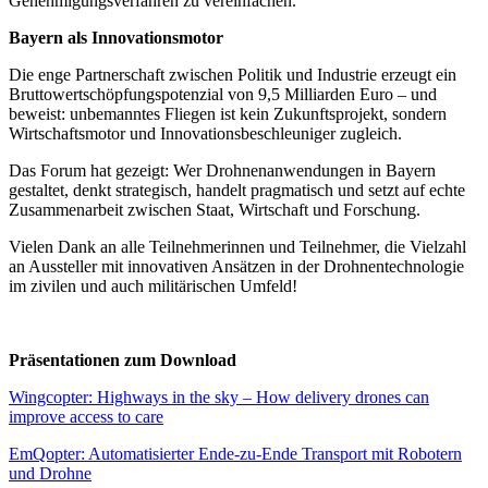
Genehmigungsverfahren zu vereinfachen.
Bayern als Innovationsmotor
Die enge Partnerschaft zwischen Politik und Industrie erzeugt ein
Bruttowertschöpfungspotenzial von 9,5 Milliarden Euro – und
beweist: unbemanntes Fliegen ist kein Zukunftsprojekt, sondern
Wirtschaftsmotor und Innovationsbeschleuniger zugleich.
Das Forum hat gezeigt: Wer Drohnenanwendungen in Bayern
gestaltet, denkt strategisch, handelt pragmatisch und setzt auf echte
Zusammenarbeit zwischen Staat, Wirtschaft und Forschung.
Vielen Dank an alle Teilnehmerinnen und Teilnehmer, die Vielzahl
an Aussteller mit innovativen Ansätzen in der Drohnentechnologie
im zivilen und auch militärischen Umfeld!
Präsentationen zum Download
Wingcopter: Highways in the sky – How delivery drones can
improve access to care
EmQopter: Automatisierter Ende-zu-Ende Transport mit Robotern
und Drohne