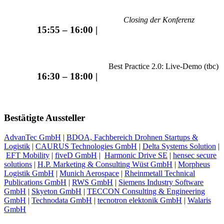
Closing der Konferenz
15:55 – 16:00 |
Best Practice 2.0: Live-Demo (tbc)
16:30 – 18:00 |
Bestätigte Aussteller
AdvanTec GmbH
|
BDOA, Fachbereich Drohnen Startups &
Logistik
|
CAURUS Technologies GmbH
|
Delta Systems Solution
|
EFT Mobility
|
fiveD GmbH
|
Harmonic Drive SE
|
hensec secure
solutions
|
H.P. Marketing & Consulting Wüst GmbH
|
Morpheus
Logistik GmbH
|
Munich Aerospace
|
Rheinmetall Technical
Publications GmbH
|
RWS GmbH
|
Siemens Industry Software
GmbH
|
Skyeton GmbH
|
TECCON Consulting & Engineering
GmbH
|
Technodata GmbH
|
tecnotron elektonik GmbH
|
Walaris
GmbH