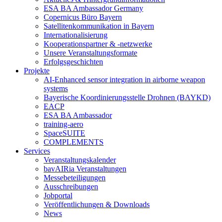
ESA BA Ambassador Germany
Copernicus Büro Bayern
Satellitenkommunikation in Bayern
Internationalisierung
Kooperationspartner & -netzwerke
Unsere Veranstaltungsformate
Erfolgsgeschichten
Projekte
AI-Enhanced sensor integration in airborne weapon
systems
Bayerische Koordinierungsstelle Drohnen (BAYKD)
EACP
ESA BA Ambassador
training-aero
SpaceSUITE
COMPLEMENTS
Services
Veranstaltungskalender
bavAIRia Veranstaltungen
Messebeteiligungen
Ausschreibungen
Jobportal
Veröffentlichungen & Downloads
News