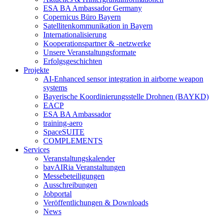
ESA BA Ambassador Germany
Copernicus Büro Bayern
Satellitenkommunikation in Bayern
Internationalisierung
Kooperationspartner & -netzwerke
Unsere Veranstaltungsformate
Erfolgsgeschichten
Projekte
AI-Enhanced sensor integration in airborne weapon
systems
Bayerische Koordinierungsstelle Drohnen (BAYKD)
EACP
ESA BA Ambassador
training-aero
SpaceSUITE
COMPLEMENTS
Services
Veranstaltungskalender
bavAIRia Veranstaltungen
Messebeteiligungen
Ausschreibungen
Jobportal
Veröffentlichungen & Downloads
News