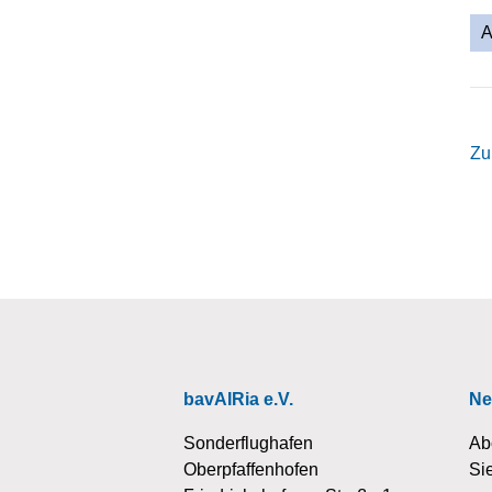
A
Zu
bavAIRia e.V.
Ne
Sonderflughafen
Ab
Oberpfaffenhofen
Si