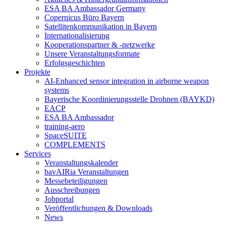
ESA BA Ambassador Germany
Copernicus Büro Bayern
Satellitenkommunikation in Bayern
Internationalisierung
Kooperationspartner & -netzwerke
Unsere Veranstaltungsformate
Erfolgsgeschichten
Projekte
AI-Enhanced sensor integration in airborne weapon
systems
Bayerische Koordinierungsstelle Drohnen (BAYKD)
EACP
ESA BA Ambassador
training-aero
SpaceSUITE
COMPLEMENTS
Services
Veranstaltungskalender
bavAIRia Veranstaltungen
Messebeteiligungen
Ausschreibungen
Jobportal
Veröffentlichungen & Downloads
News