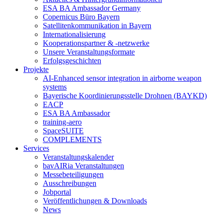
ESA BA Ambassador Germany
Copernicus Büro Bayern
Satellitenkommunikation in Bayern
Internationalisierung
Kooperationspartner & -netzwerke
Unsere Veranstaltungsformate
Erfolgsgeschichten
Projekte
AI-Enhanced sensor integration in airborne weapon
systems
Bayerische Koordinierungsstelle Drohnen (BAYKD)
EACP
ESA BA Ambassador
training-aero
SpaceSUITE
COMPLEMENTS
Services
Veranstaltungskalender
bavAIRia Veranstaltungen
Messebeteiligungen
Ausschreibungen
Jobportal
Veröffentlichungen & Downloads
News