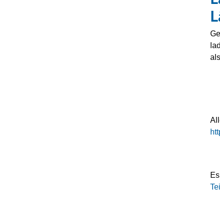
L
Ge
la
al
Al
ht
Es
Te