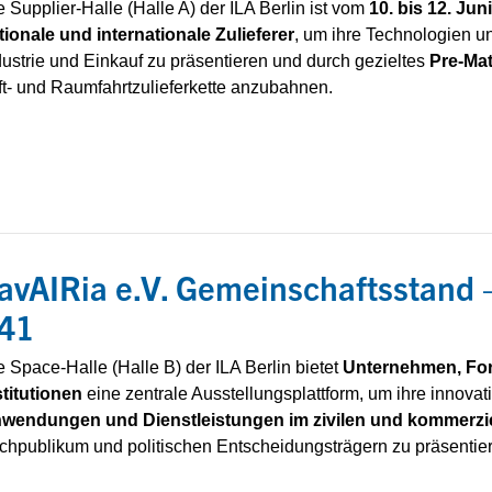
e Supplier-Halle (Halle A) der ILA Berlin ist vom
10. bis 12. Jun
tionale und internationale Zulieferer
, um ihre Technologien u
dustrie und Einkauf zu präsentieren und durch gezieltes
Pre
-Ma
ft- und Raumfahrtzulieferkette anzubahnen.
avAIRia e.V. Gemeinschaftsstand 
41
e Space-Halle (Halle B) der ILA Berlin bietet
Unternehmen, Fo
stitutionen
eine zentrale Ausstellungsplattform, um ihre innova
wendungen und Dienstleistungen im zivilen und kommerzie
chpublikum und politischen Entscheidungsträgern zu präsentie