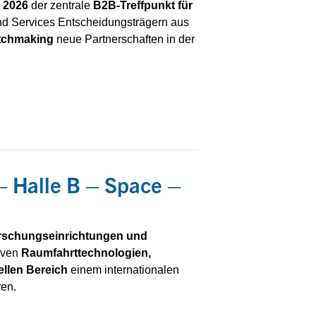
i 2026
der zentrale
B2B-Treffpunkt für
nd Services Entscheidungsträgern aus
tchmaking
neue Partnerschaften in der
– Halle B – Space –
rschungseinrichtungen und
tiven
Raumfahrttechnologien,
llen Bereich
einem internationalen
ren.