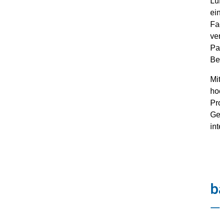
Lu
ei
Fa
ve
Pa
Ber
Mi
ho
Pr
Ge
in
b
–