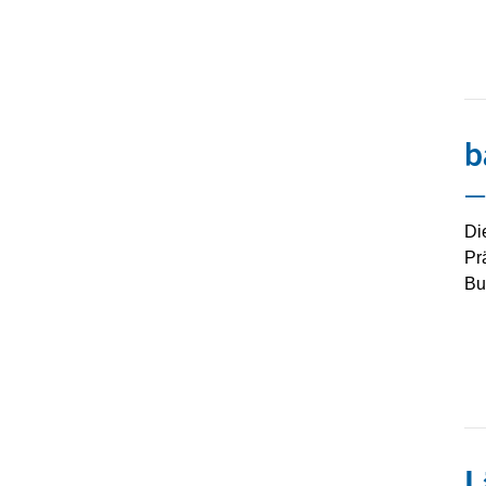
b
–
Di
Pr
Bu
L