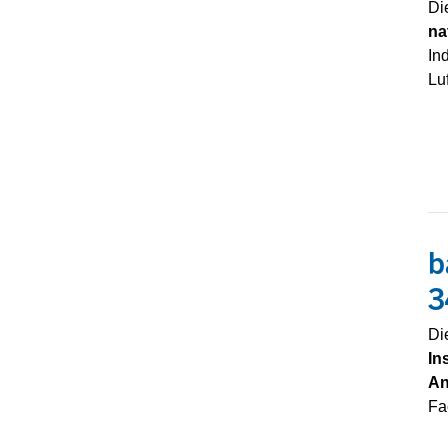
Di
na
In
Lu
b
3
Di
In
An
Fa