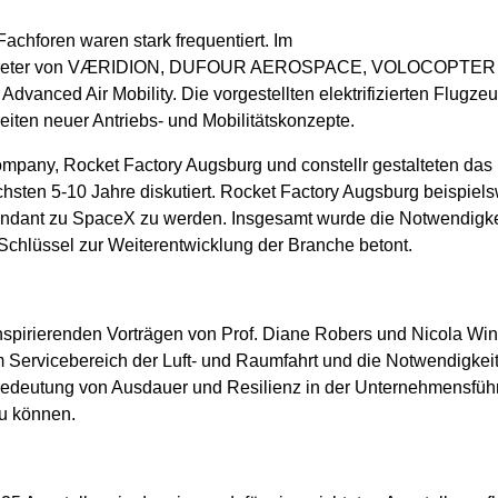
Fachforen waren stark frequentiert. Im
Vertreter von VÆRIDION, DUFOUR AEROSPACE, VOLOCOPTER
 Advanced Air Mobility. Die vorgestellten elektrifizierten Flugze
eiten neuer Antriebs- und Mobilitätskonzepte.
mpany, Rocket Factory Augsburg und constellr gestalteten das
chsten 5-10 Jahre diskutiert. Rocket Factory Augsburg beispiels
ndant zu SpaceX zu werden. Insgesamt wurde die Notwendigke
chlüssel zur Weiterentwicklung der Branche betont.
nspirierenden Vorträgen von Prof. Diane Robers und Nicola Win
Servicebereich der Luft- und Raumfahrt und die Notwendigkeit
 Bedeutung von Ausdauer und Resilienz in der Unternehmensfüh
zu können.